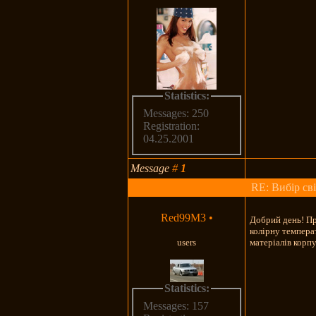
Statistics:
Messages: 250
Registration:
04.25.2001
Message
#
1
RE: Вибір св
Red99M3
•
Добрий день! Пр
колірну темпера
users
матеріалів корп
Statistics:
Messages: 157