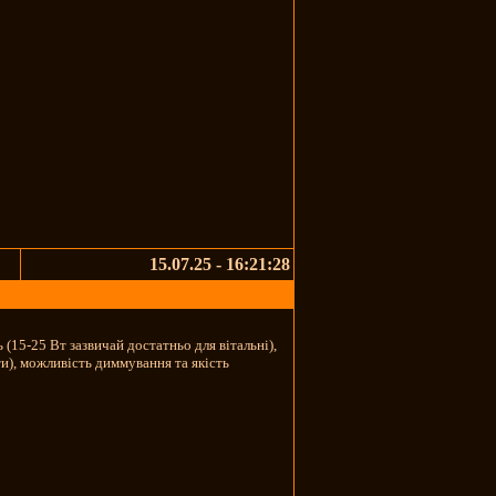
15.07.25 - 16:21:28
(15-25 Вт зазвичай достатньо для вітальні),
и), можливість диммування та якість