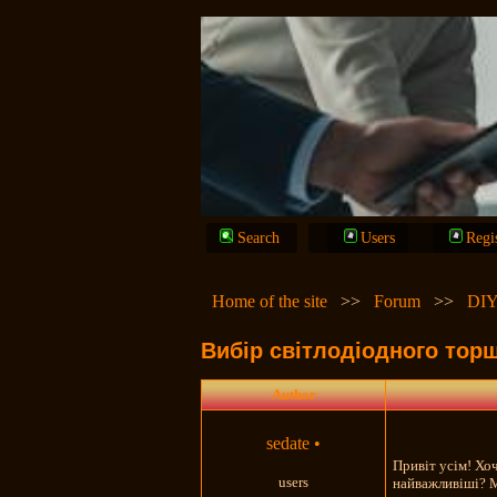
Search
Users
Regi
Home of the site
>>
Forum
>>
DIY
Вибір світлодіодного тор
Author
sedate
•
Привіт усім! Хо
users
найважливіші? 