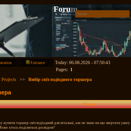
Forum
Today: 06.08.2026 - 07:50:43
stration
Entrance
Pages:
1
 Projects
>>
Вибір світлодіодного торшера
шера
Message
чу купити торшер світлодіодний для вітальні, але не знаю на що звертати увагу
Може хтось поділиться досвідом?