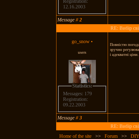
Registration:
12.16.2003
Message
#
2
RE: Вибір св
go_snow
•
Повністю погодж
зручно регулюва
users
і адекватні ціни
Statistics:
Messages: 179
Registration:
09.22.2003
Message
#
3
RE: Вибір св
Home of the site
>>
Forum
>>
DIY