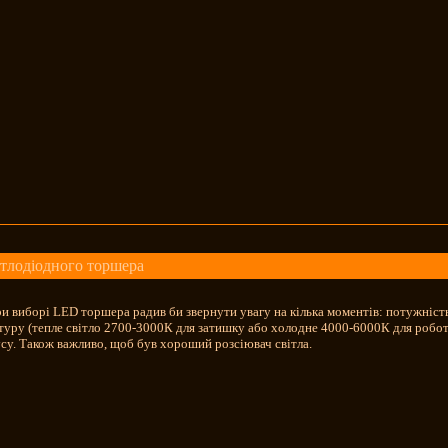
ітлодіодного торшера
и виборі LED торшера радив би звернути увагу на кілька моментів: потужність 
туру (тепле світло 2700-3000К для затишку або холодне 4000-6000К для робот
усу. Також важливо, щоб був хороший розсіювач світла.