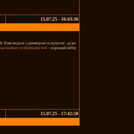
15.07.25 - 16:43:36
. Взяв модель з диммером та пультом - дуже
v.ua/torshery-svitlodiodni-led/
- хороший вибір
15.07.25 - 17:42:50