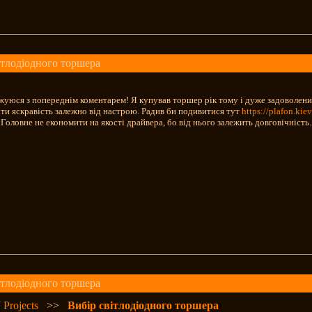
ітлодіодного торшера
уюся з попереднім коментарем! Я купував торшер рік тому і дуже задоволений
ти яскравість залежно від настрою. Радив би подивитися тут
https://plafon.kie
. Головне не економити на якості драйвера, бо від нього залежить довговічність.
ітлодіодного торшера
 Projects
>>
Вибір світлодіодного торшера