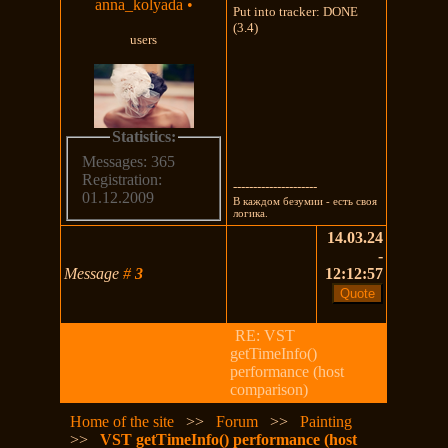
anna_kolyada
•
Put into tracker: DONE
(3.4)
users
Statistics:
Messages: 365
Registration:
---------------------
01.12.2009
В каждом безумии - есть своя
логика.
14.03.24
-
Message
#
3
12:12:57
RE: VST
getTimeInfo()
performance (host
comparison)
Home of the site
>>
Forum
>>
Painting
>>
VST getTimeInfo() performance (host