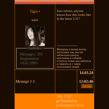
Author
Message
Just curious, anyone
Tigra
•
knows how this looks like
in the latest 3.31?
users
---------------------
Statistics:
Женщины и кошки всегда
поступают так, как им
Messages: 393
заблагорассудится;
мужчинам и собакам
Registration:
остается только расслабиться
14.02.2005
и смириться с таким
положением вещей.
14.03.24
-
Message
#
1
12:02:46
RE: VST
getTimeInfo()
performance (host