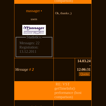
comparison)
massager
•
Ok, thanks ;)
users
Statistics:
Messages: 22
Registration:
13.12.2011
14.03.24
-
Message
#
2
12:06:31
RE: VST
getTimeInfo()
performance (host
comparison)